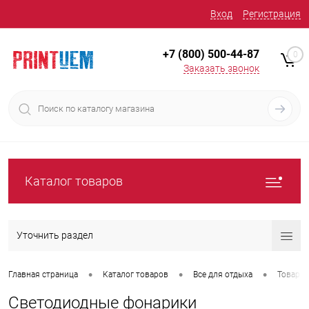
Вход
Регистрация
+7 (800) 500-44-87
0
Заказать звонок
Каталог товаров
Уточнить раздел
•
•
•
Главная страница
Каталог товаров
Все для отдыха
Товары 
Светодиодные фонарики