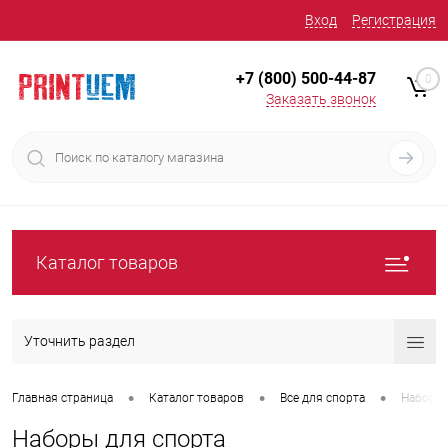
Вход
Регистрация
+7 (800) 500-44-87
0
Заказать звонок
Каталог товаров
Уточнить раздел
•
•
•
Главная страница
Каталог товаров
Все для спорта
Наборы 
Наборы для спорта