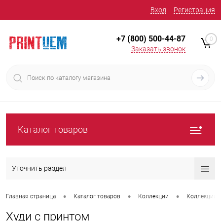
Вход
Регистрация
+7 (800) 500-44-87
0
Заказать звонок
Каталог товаров
Уточнить раздел
•
•
•
Главная страница
Каталог товаров
Коллекции
Коллекции 
Худи с принтом