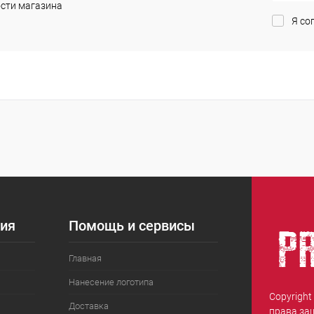
сти магазина
Я со
ия
Помощь и сервисы
Главная
Нанесение логотипа
Copyright
Доставка
права за