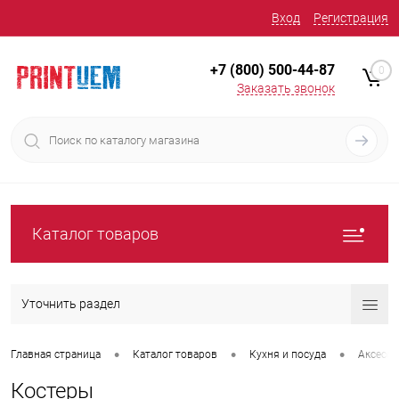
Вход
Регистрация
+7 (800) 500-44-87
0
Заказать звонок
Каталог товаров
Уточнить раздел
•
•
•
Главная страница
Каталог товаров
Кухня и посуда
Аксессу
Костеры