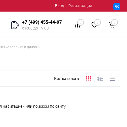
Вход
Регистрация
+7 (499) 455-44-97
0
0
0
с 9:00 до 19:00
жные коврики и циновки
Вид каталога:
 навигацией или поиском по сайту.