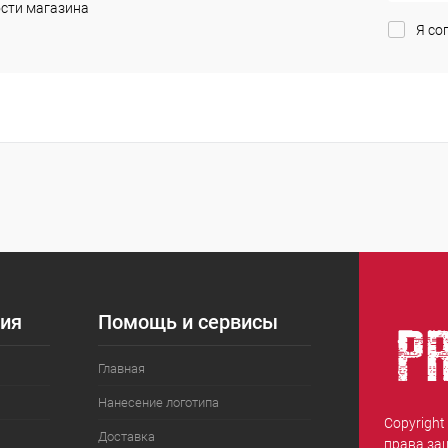
сти магазина
Я со
ия
Помощь и сервисы
Главная
Нанесение логотипа
Copyright
Доставка
права за