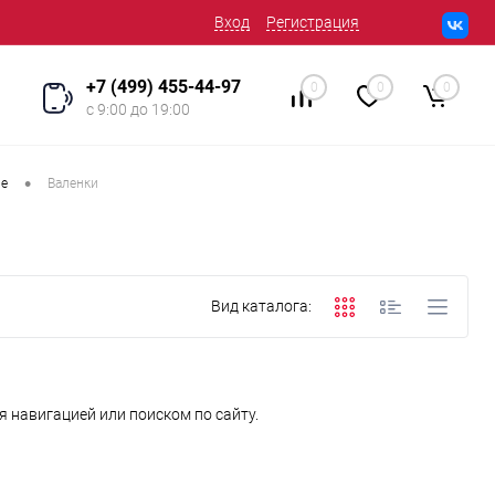
Вход
Регистрация
+7 (499) 455-44-97
0
0
0
с 9:00 до 19:00
•
ле
Валенки
Вид каталога:
 навигацией или поиском по сайту.