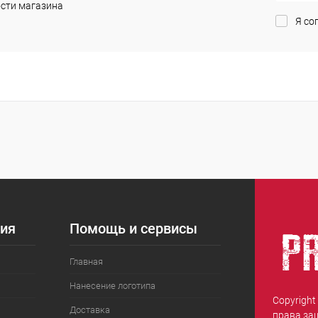
сти магазина
Я со
ия
Помощь и сервисы
Главная
Нанесение логотипа
Copyright
Доставка
права за